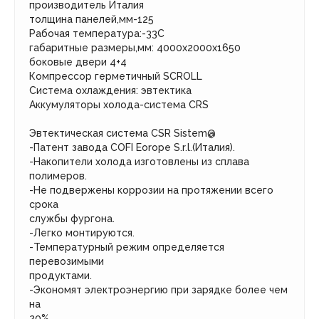
производитель Италия
толщина панелей,мм-125
Рабочая температура:-33С
габаритные размеры,мм: 4000х2000х1650
боковые двери 4+4
Компрессор герметичный SCROLL
Система охлаждения: эвтектика
Аккумуляторы холода-система CRS
Эвтектическая система CSR Sistem@
-Патент завода COFI Eorope S.r.l.(Италия).
-Накопители холода изготовлены из сплава
полимеров.
-Не подвержены коррозии на протяжении всего
срока
службы фургона.
-Легко монтируются.
-Температурный режим определяется
перевозимыми
продуктами.
-Экономят электроэнергию при зарядке более чем
на
20%.