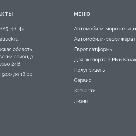
АКТЫ
МЕНЮ
 685-46-49
Автомобили-мороженицы
etruck.ru
Автомобили-рефрижерат
ская область,
Европлатформы
ский район, д.
Для экспорта в РБ и Каза
еево 24В
Полуприцепы
 9:00 до 18:00
Сервис
Запчасти
Лизинг