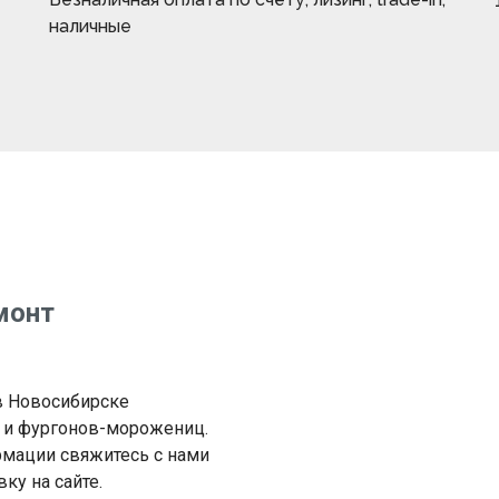
наличные
монт
в Новосибирске
 и фургонов-морожениц.
рмации свяжитесь с нами
ку на сайте.