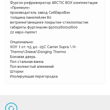
Фургон рефрижератор ARCTIC BOX комплектация
«Премиум»
производитель завод СибЕвроВэн
толщина панелей,мм 80
внтренне\внешнее покрытие-стеклопластик
габариты фургона,мм 9500х2600х2600
22 евро-паллет
Опционально:
ХОУ: t от +15 до -25С Carrier Supra \ H-
Thermo\Элинж\Donging Thermo
Боковая дверь
Пол стальная ванна
Пол волнистый алюминий
Шторки
Изолирующая перегородка