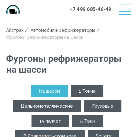
+7 499 685-46-49
Айстрак
/
Автомобили-рефрижераторы
/
Фургоны рефрижераторы на шасси
Фургоны рефрижераторы
на шасси
На шасси
1 Тонна
Цельнометаллические
Грузовые
15 паллет
5 Тонн
В Ставрапольском крае
Sollers